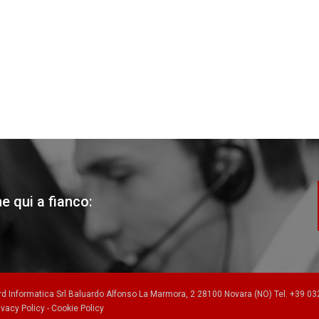
e qui a fianco:
rd Informatica Srl Baluardo Alfonso La Marmora, 2 28100 Novara (NO) Tel. +39 032
ivacy Policy
-
Cookie Policy