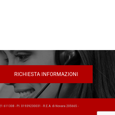
RICHIESTA INFORMAZIONI
1 611308 - P.I. 01939230031 - R.E.A. di Novara 205665 -