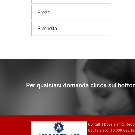
Prezzi
Rivendita
Per qualsiasi domanda clicca sul botton
Contatti
|
Dove siamo
: Reco
Capitale soc. 10.000 € i.v.
Pr