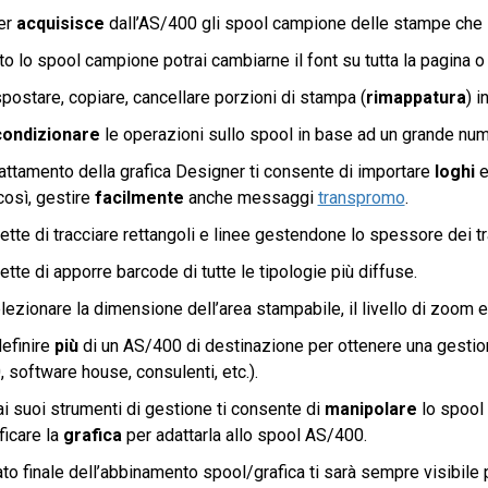
er
acquisisce
dall’AS/400 gli spool campione delle stampe che s
to lo spool campione potrai cambiarne il font su tutta la pagina o 
spostare, copiare, cancellare porzioni di stampa (
rimappatura
) 
condizionare
le operazioni sullo spool in base ad un grande nume
trattamento della grafica Designer ti consente di importare
loghi
così, gestire
facilmente
anche messaggi
transpromo
.
ette di tracciare rettangoli e linee gestendone lo spessore dei tra
ette di apporre barcode di tutte le tipologie più diffuse.
lezionare la dimensione dell’area stampabile, il livello di zoom ed
definire
più
di un AS/400 di destinazione per ottenere una gesti
 software house, consulenti, etc.).
ai suoi strumenti di gestione ti consente di
manipolare
lo spool 
ficare la
grafica
per adattarla allo spool AS/400.
tato finale dell’abbinamento spool/grafica ti sarà sempre visibile 