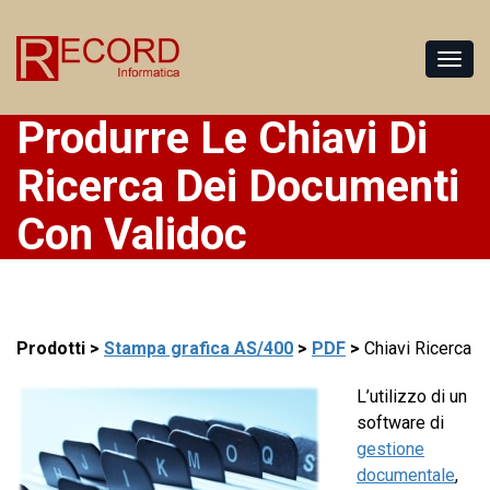
Produrre Le Chiavi Di
Ricerca Dei Documenti
Con Validoc
Prodotti >
Stampa grafica AS/400
>
PDF
>
Chiavi Ricerca
L’utilizzo di un
software di
gestione
documentale
,