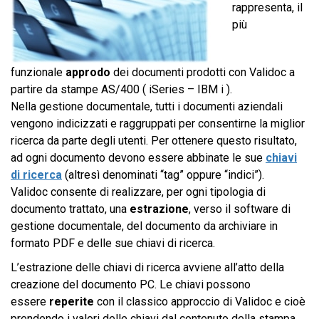
rappresenta, il
più
funzionale
approdo
dei documenti prodotti con Validoc a
partire da stampe AS/400 ( iSeries – IBM i ).
Nella gestione documentale, tutti i documenti aziendali
vengono indicizzati e raggruppati per consentirne la miglior
ricerca da parte degli utenti. Per ottenere questo risultato,
ad ogni documento devono essere abbinate le sue
chiavi
di ricerca
(altresì denominati “tag” oppure “indici”).
Validoc consente di realizzare, per ogni tipologia di
documento trattato, una
estrazione
, verso il software di
gestione documentale, del documento da archiviare in
formato PDF e delle sue chiavi di ricerca.
L’estrazione delle chiavi di ricerca avviene all’atto della
creazione del documento PC. Le chiavi possono
essere
reperite
con il classico approccio di Validoc e cioè
prendendo i valori delle chiavi dal contenuto della stampa,