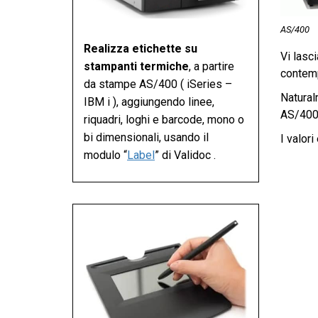
AS/400
Realizza etichette su
Vi lasc
stampanti termiche
, a partire
contemp
da stampe AS/400 ( iSeries –
Natural
IBM i ), aggiungendo linee,
AS/400”
riquadri, loghi e barcode, mono o
bi dimensionali, usando il
I valori
modulo “
Label
” di Validoc .