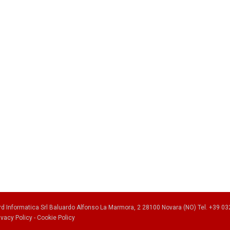
rd Informatica Srl Baluardo Alfonso La Marmora, 2 28100 Novara (NO) Tel. +39 032
ivacy Policy
-
Cookie Policy