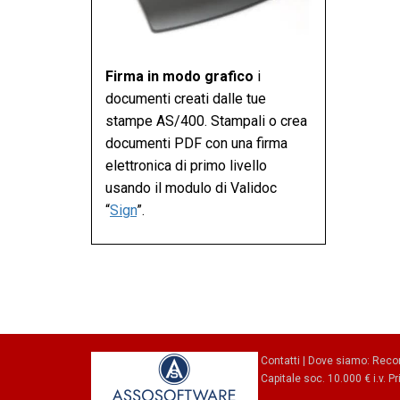
Firma in modo grafico
i
documenti creati dalle tue
stampe AS/400. Stampali o crea
documenti PDF con una firma
elettronica di primo livello
usando il modulo di Validoc
“
Sign
”.
Contatti
|
Dove siamo
: Reco
Capitale soc. 10.000 € i.v.
Pr