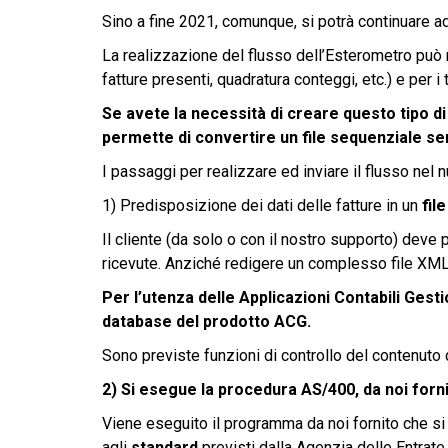
Sino a fine 2021, comunque, si potrà continuare ad 
La realizzazione del flusso dell’Esterometro può 
fatture presenti, quadratura conteggi, etc.) e per i 
Se avete la necessità di creare questo tipo d
permette di convertire un file sequenziale se
I passaggi per realizzare ed inviare il flusso ne
1) Predisposizione dei dati delle fatture in un
file
Il cliente (da solo o con il nostro supporto) deve
ricevute. Anziché redigere un complesso file XML
Per l’utenza delle Applicazioni Contabili Gesti
database del prodotto ACG.
Sono previste funzioni di controllo del contenuto d
2) Si esegue la procedura AS/400, da noi forn
Viene eseguito il programma da noi fornito che si
agli
standard
previsti dalla Agenzia delle Entrate.