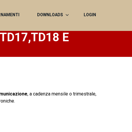
RNAMENTI
DOWNLOADS
LOGIN
o TD17,TD18 E
municazione
, a cadenza mensile o trimestrale,
roniche.