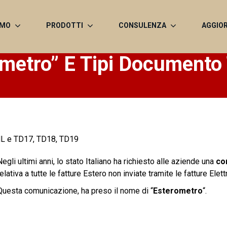
AMO
PRODOTTI
CONSULENZA
AGGIO
ometro” E Tipi Document
L e TD17, TD18, TD19
Negli ultimi anni, lo stato Italiano ha richiesto alle aziende una
co
relativa a tutte le fatture Estero non inviate tramite le fatture Elett
Questa comunicazione, ha preso il nome di “
Esterometro
“.