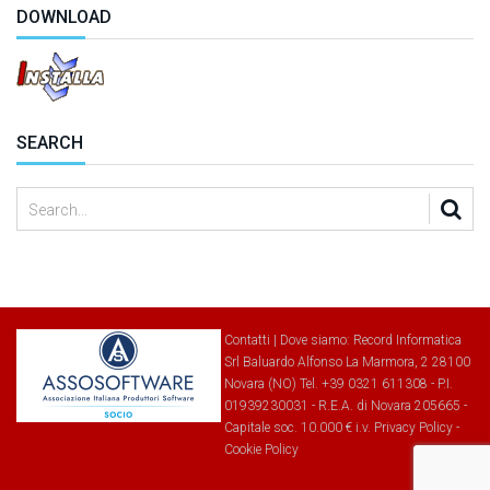
DOWNLOAD
SEARCH
Contatti
|
Dove siamo
: Record Informatica
Srl Baluardo Alfonso La Marmora, 2 28100
Novara (NO) Tel. +39 0321 611308 - P.I.
01939230031 - R.E.A. di Novara 205665 -
Capitale soc. 10.000 € i.v.
Privacy Policy
-
Cookie Policy