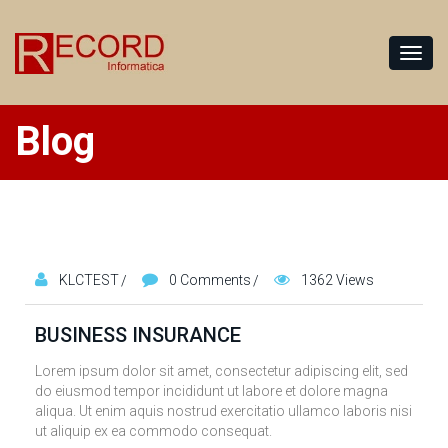
Blog
KLCTEST
0 Comments
1362 Views
BUSINESS INSURANCE
Lorem ipsum dolor sit amet, consectetur adipiscing elit, sed
do eiusmod tempor incididunt ut labore et dolore magna
aliqua. Ut enim aquis nostrud exercitatio ullamco laboris nisi
ut aliquip ex ea commodo consequat.