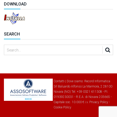
DOWNLOAD
SEARCH
Contatti
|
Dove siamo
: Record Informatica
Srl Baluardo Alfonso La Marmora, 2 28100
Novara (NO) Tel. +39 0321 611308 - P.I.
01939230031 - R.E.A. di Novara 205665 -
Capitale soc. 10.000 € i.v.
Privacy Policy
-
Cookie Policy