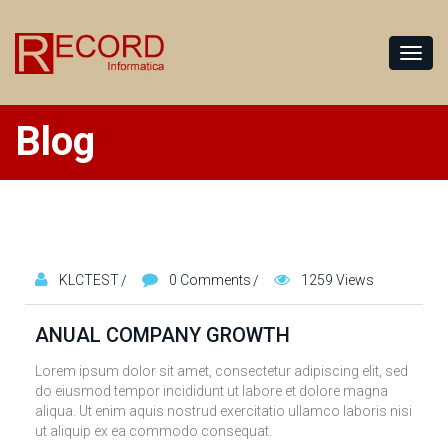
Blog
KLCTEST
0 Comments
1259 Views
ANUAL COMPANY GROWTH
Lorem ipsum dolor sit amet, consectetur adipiscing elit, sed
do eiusmod tempor incididunt ut labore et dolore magna
aliqua. Ut enim aquis nostrud exercitatio ullamco laboris nisi
ut aliquip ex ea commodo consequat.