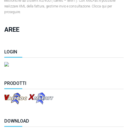
elettroniche da sistemi AS/400 ( iSeries – IBM i ). Con XMLFatt è possibile
realizzare XML della fattura, gestirne invio e consultazione. Clicca qui per
proseguire.
AREE
LOGIN
PRODOTTI
DOWNLOAD