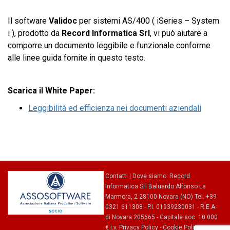
Il software
Validoc
per sistemi AS/400 ( iSeries – System
i ), prodotto da
Record Informatica Srl
, vi può aiutare a
comporre un documento leggibile e funzionale conforme
alle linee guida fornite in questo testo.
Scarica il White Paper:
Leggibilità ed efficienza nei documenti aziendali
Contatti
|
Dove siamo
: Record
Informatica Srl Baluardo Alfonso La
Marmora, 2 28100 Novara (NO) Tel. +39
0321 611308 - P.I. 01939230031 - R.E.A.
di Novara 205665 - Capitale soc. 10.000
€ i.v.
Privacy Policy
-
Cookie Policy